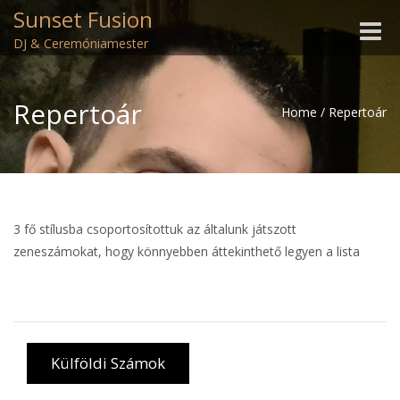
Sunset Fusion
Toggle
DJ & Ceremóniamester
naviga
Repertoár
Home
/
Repertoár
3 fő stílusba csoportosítottuk az általunk játszott
zeneszámokat, hogy könnyebben áttekinthető legyen a lista
Kategóriák:
Külföldi Számok