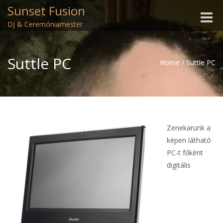
Sunset Fusion
Toggle
DJ & Ceremóniamester
naviga
Suttle PC
Home
/
Suttle PC
Zenekarunk a
képen látható
PC-t főként
digitális