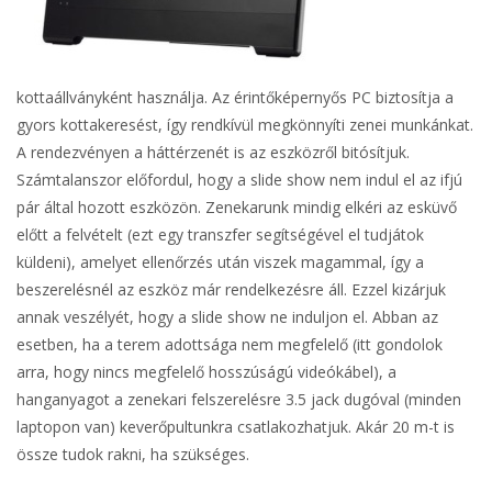
kottaállványként használja. Az érintőképernyős PC biztosítja a
gyors kottakeresést, így rendkívül megkönnyíti zenei munkánkat.
A rendezvényen a háttérzenét is az eszközről bitósítjuk.
Számtalanszor előfordul, hogy a slide show nem indul el az ifjú
pár által hozott eszközön. Zenekarunk mindig elkéri az esküvő
előtt a felvételt (ezt egy transzfer segítségével el tudjátok
küldeni), amelyet ellenőrzés után viszek magammal, így a
beszerelésnél az eszköz már rendelkezésre áll. Ezzel kizárjuk
annak veszélyét, hogy a slide show ne induljon el. Abban az
esetben, ha a terem adottsága nem megfelelő (itt gondolok
arra, hogy nincs megfelelő hosszúságú videókábel), a
hanganyagot a zenekari felszerelésre 3.5 jack dugóval (minden
laptopon van) keverőpultunkra csatlakozhatjuk. Akár 20 m-t is
össze tudok rakni, ha szükséges.