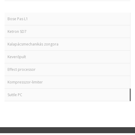
Hangszerek
Bose Pas L1
Ketron SD7
Kalapácsmechanikás zongora
Keverőpult
Effect processor
Kompresszor-limiter
Suttle PC