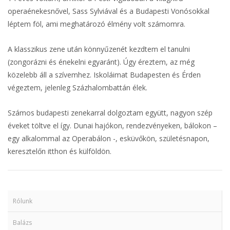
operaénekesnővel, Sass Sylviával és a Budapesti Vonósokkal
léptem föl, ami meghatározó élmény volt számomra.
A klasszikus zene után könnyűzenét kezdtem el tanulni
(zongorázni és énekelni egyaránt). Úgy éreztem, az még
közelebb áll a szívemhez. Iskoláimat Budapesten és Érden
végeztem, jelenleg Százhalombattán élek.
Számos budapesti zenekarral dolgoztam együtt, nagyon szép
éveket töltve el így. Dunai hajókon, rendezvényeken, bálokon –
egy alkalommal az Operabálon -, esküvőkön, születésnapon,
keresztelőn itthon és külföldön.
Információk
Rólunk
Balázs