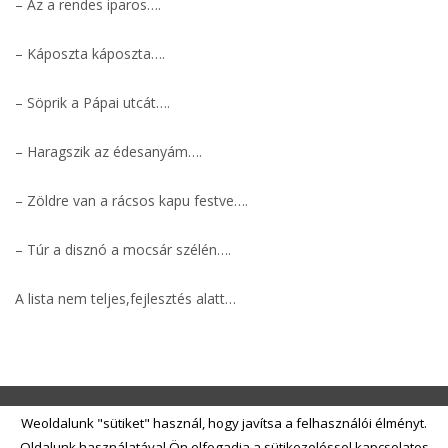
– Az a rendes iparos….
– Káposzta káposzta….
– Söprik a Pápai utcát….
– Haragszik az édesanyám….
– Zöldre van a rácsos kapu festve….
– Túr a disznó a mocsár szélén….
A lista nem teljes,fejlesztés alatt…
2016 © Vokál Akkord Band Zenekar - Minden jog fenntartva | Weboldal
Weoldalunk "sütiket" használ, hogy javítsa a felhasználói élményt.
készítés és üzemeltetés:
Mweb
Oldalunk használatával Ön elfogadja a sütikezeléssel kapcsolatos