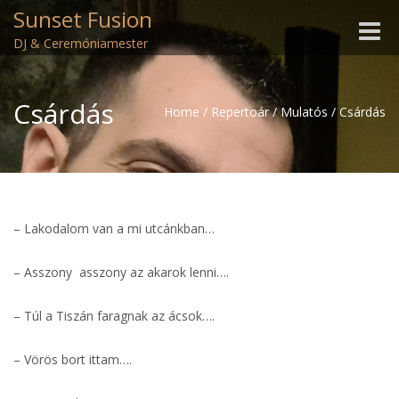
Sunset Fusion
Toggle
DJ & Ceremóniamester
naviga
Csárdás
Home
/
Repertoár
/
Mulatós
/
Csárdás
– Lakodalom van a mi utcánkban…
– Asszony asszony az akarok lenni….
– Túl a Tiszán faragnak az ácsok….
– Vörös bort ittam….