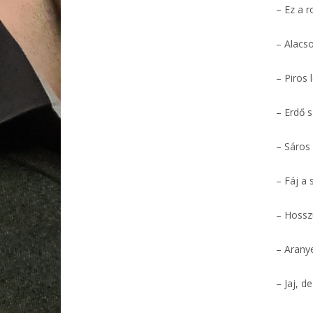
– Ez a 
– Alacs
– Piros 
– Erdő 
– Sáros
– Fáj a
– Hossz
– Arany
– Jaj, d