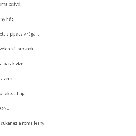
roma csávó….
ony ház….
lett a pipacs virága…
szélen sátoroznak….
 a patak vize…
 szívem…
ú fekete haj…
eső…
e sukár ez a roma leány…