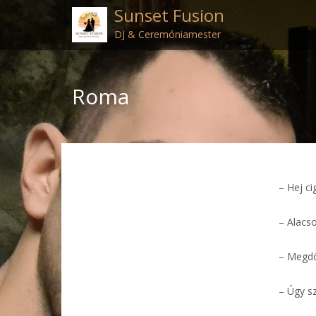
Sunset Fusion
DJ & Ceremóniamester
Roma
– Hej c
– Alacs
– Megdö
– Úgy s