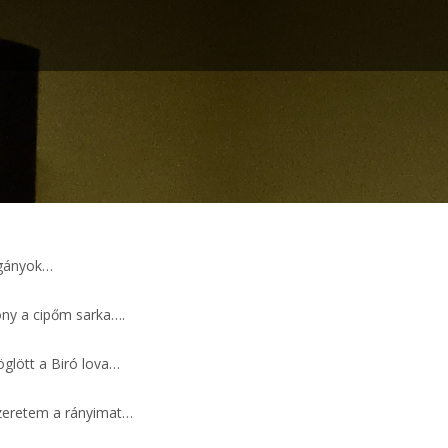
igányok…
ony a cipőm sarka….
glött a Biró lova…
zeretem a rányimat…